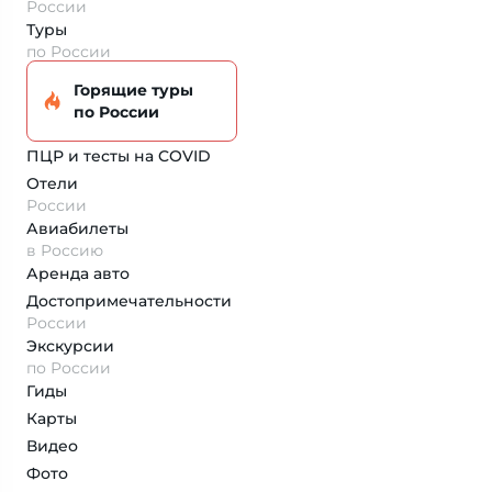
России
Туры
по России
Горящие туры
по России
ПЦР и тесты на COVID
Отели
России
Авиабилеты
в Россию
Аренда авто
Достопримеча­тельности
России
Экскурсии
по России
Гиды
Карты
Видео
Фото