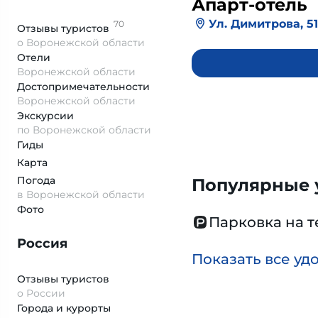
Апарт-отель
Ул. Димитрова, 5
70
Отзывы
туристов
о Воронежской области
Отели
Воронежской области
Достопримеча­тельности
Воронежской области
Экскурсии
по Воронежской области
Гиды
Карта
Погода
Популярные у
в Воронежской области
Фото
Парковка на 
Россия
Показать все уд
Отзывы туристов
о России
Города и курорты