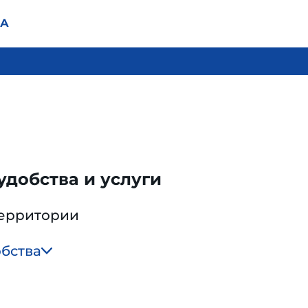
1А
добства и услуги
территории
обства