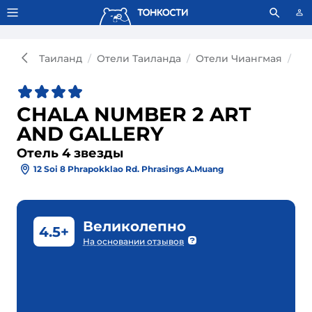
Тонкости используют сookie-файлы.
Что это значит?
Таиланд
Отели Таиланда
Отели Чиангмая
От
CHALA NUMBER 2 ART
AND GALLERY
Отель 4 звезды
12 Soi 8 Phrapokklao Rd. Phrasings A.Muang
Великолепно
4.5+
На основании отзывов