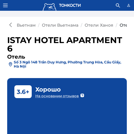
Тонкости используют сookie-файлы.
Что это значит?
Вьетнам
Отели Вьетнама
Отели Ханоя
Отель
ISTAY HOTEL APARTMENT
6
Отель
Số 3 Ngõ 148 Trần Duy Hưng, Phường Trung Hòa, Cầu Giấy,
Hà Nội
Хорошо
3.6+
На основании отзывов