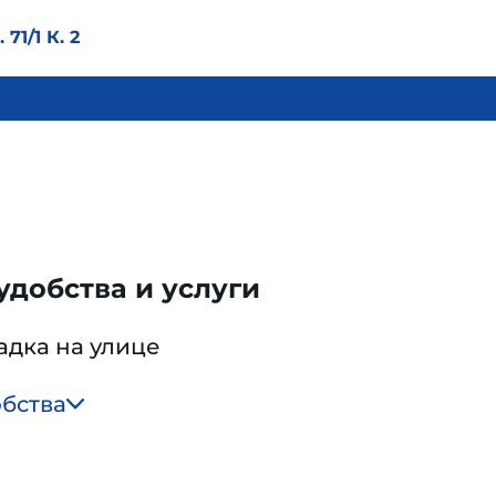
71/1 К. 2
добства и услуги
адка на улице
обства