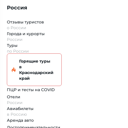
Россия
Отзывы туристов
о России
Города и курорты
России
Туры
по России
Горящие туры
в
Краснодарский
край
ПЦР и тесты на COVID
Отели
России
Авиабилеты
в Россию
Аренда авто
Достопримеча­тельности