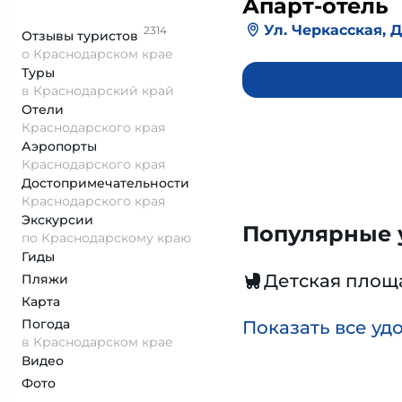
Апарт-отель
Ул. Черкасская, Д. 
2314
Отзывы
туристов
о Краснодарском крае
Туры
в Краснодарский край
Отели
Краснодарского края
Аэропорты
Краснодарского края
Достопримеча­тельности
Краснодарского края
Экскурсии
Популярные у
по Краснодарскому краю
Гиды
Детская площ
Пляжи
Карта
Погода
Показать все уд
в Краснодарском крае
Видео
Фото