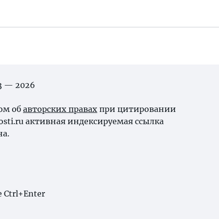
03 — 2026
ном об
авторских правах
при цитировании
osti.ru активная индексируемая ссылка
на.
Ctrl+Enter