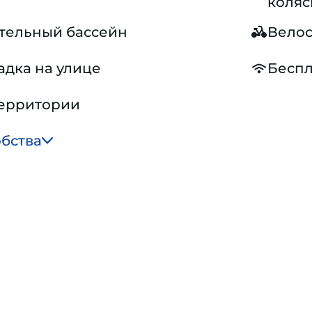
коляс
тельный бассейн
Вело
адка на улице
Беспл
территории
обства