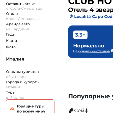
CLUB HO
Оставить отзыв
о Коста-Смеральде
Отель 4 звез
Отели
Località Capo Cod
Коста-Смеральды
Аренда авто
на Сардинии
3.3+
Гиды
Карта
Нормально
Фото
На основании отзывов
Италия
Отзывы туристов
об Италии
Города и курорты
Италии
Туры
Популярные у
в Италию
Горящие туры
Сейф
по всему миру