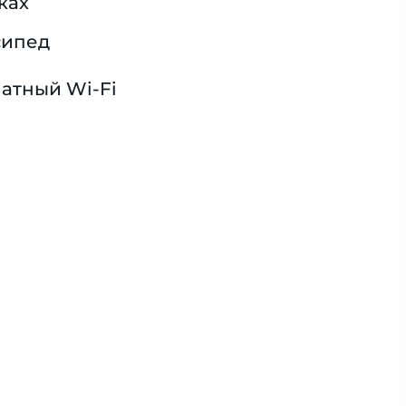
ках
сипед
атный Wi-Fi