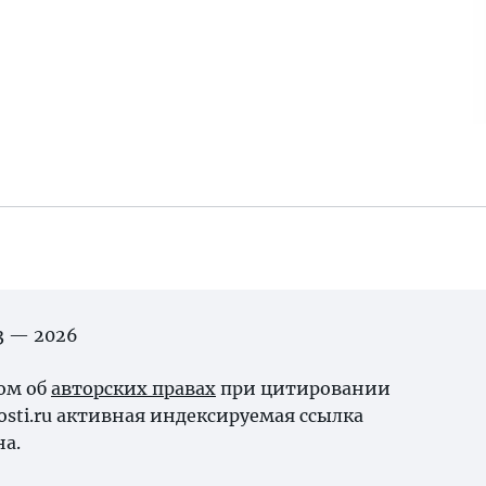
03 — 2026
ном об
авторских правах
при цитировании
osti.ru активная индексируемая ссылка
на.