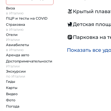
Виза
Крытый плава
в Италию
ПЦР и тесты на COVID
Детская площ
Страховка
в Италию
Отели
Парковка на 
Италии
Авиабилеты
Показать все уд
в Италию
Аренда авто
Достопримеча­тельности
Италии
Экскурсии
по Италии
Гиды
Карты
Видео
Фото
Погода