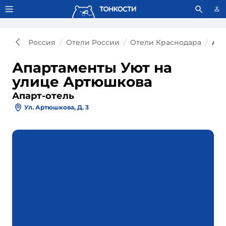
Тонкости используют сookie-файлы.
Что это значит?
Россия
Отели России
Отели Краснодара
Апа
Апартаменты Уют на
улице Артюшкова
Апарт-отель
Ул. Артюшкова, Д. 3