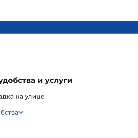
добства и услуги
адка на улице
обства