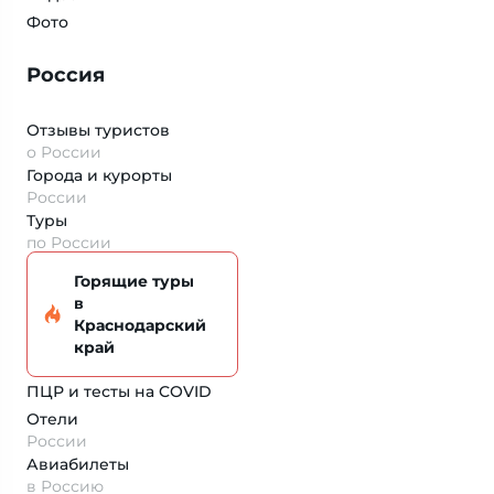
Фото
Россия
Отзывы туристов
о России
Города и курорты
России
Туры
по России
Горящие туры
в
Краснодарский
край
ПЦР и тесты на COVID
Отели
России
Авиабилеты
в Россию