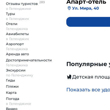
Апарт-отель
289
Отзывы
туристов
Ул. Мира, 40
о Геленджике
Туры
в Геленджик
Отели
Геленджика
Авиабилеты
в Геленджик
Аэропорт
Геленджика
Аренда авто
Достопримеча­тельности
Популярные у
Геленджика
Экскурсии
по Геленджику
Детская площ
Гиды
Пляжи
Показать все уд
Карта
Погода
в Геленджике
Видео