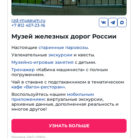
rzd-museum.ru
+7 812 457-23-16
Музей железных дорог России
Настоящие
старинные паровозы
.
Увлекательные
экскурсии
и квесты.
Музейно-игровые занятия
с детьми.
Тренажер
«Кабина машиниста» с полным
погружением.
Чай в стакане с подстаканником в тематическом
кафе «Вагон-ресторан»
.
Воспользуйтесь нашим
мобильным
приложением
: виртуальные экскурсии,
архивные данные, дополненная реальность и
многое другое!
УЗНАТЬ БОЛЬШЕ
Реклама: ОАО «РЖД»