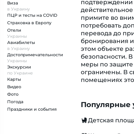
подтверждении 
Виза
в Украину
действительное 
ПЦР и тесты на COVID
примите во вни
Страховка
в Европу
потребовать до
Отели
перевода до пр
Украины
бронирования и 
Авиабилеты
этом объекте р
в Украину
Достопримеча­тельности
безопасности. В
Украины
меры по защите 
Экскурсии
ограничены. В с
по Украине
помещениях это
Карты
Видео
Фото
Погода
Популярные у
Праздники и события
Детская площ