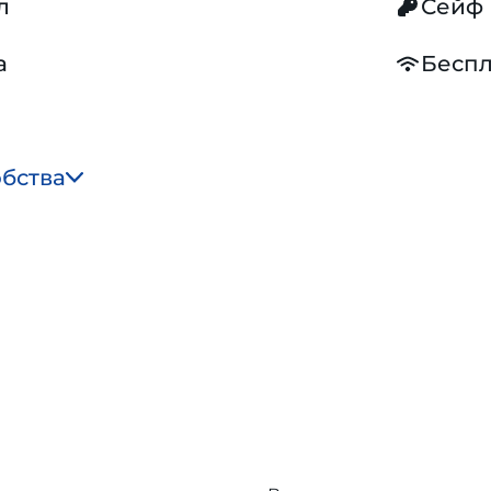
л
Сейф
а
Беспл
обства