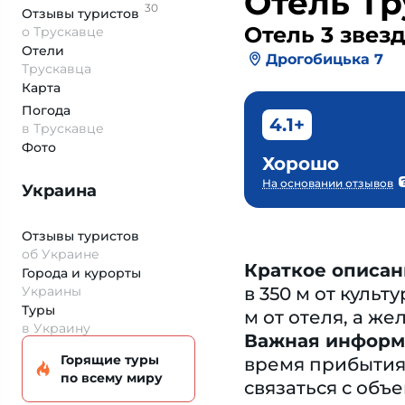
Отель Тр
30
Отзывы
туристов
Отель 3 звез
о Трускавце
Отели
Дрогобицька 7
Трускавца
Карта
Погода
4.1+
в Трускавце
Фото
Хорошо
На основании отзывов
Украина
Отзывы туристов
об Украине
Краткое описан
Города и курорты
Украины
в 350 м от куль
Туры
м от отеля, а же
в Украину
Важная информ
Горящие туры
время прибытия
по всему миру
связаться с об