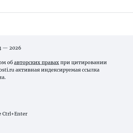
03 — 2026
ном об
авторских правах
при цитировании
osti.ru активная индексируемая ссылка
на.
Ctrl+Enter