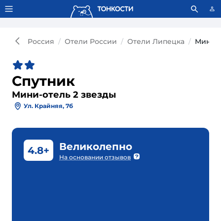
Тонкости используют сookie-файлы.
Что это значит?
Россия
Отели России
Отели Липецка
Мини-о
Спутник
Мини-отель 2 звезды
Ул. Крайняя, 7б
Великолепно
4.8+
На основании отзывов