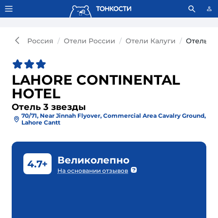
Тонкости используют сookie-файлы.
Что это значит?
Россия
Отели России
Отели Калуги
Отель L
LAHORE CONTINENTAL
HOTEL
Отель 3 звезды
70/71, Near Jinnah Flyover, Commercial Area Cavalry Ground,
Lahore Cantt
Великолепно
4.7+
На основании отзывов