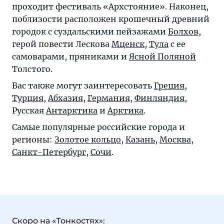
проходит фестиваль «Архстояние». Наконец,
поблизости расположен крошечный древний
городок c суздальскими пейзажами
Болхов
,
герой повести Лескова
Мценск
,
Тула
с ее
самоварами, пряниками и
Ясной Поляной
Толстого.
Вас также могут заинтересовать
Греция
,
Турция
,
Абхазия
,
Германия
,
Финляндия
,
Русская
Антарктика
и
Арктика
.
Самые популярные российские города и
регионы:
Золотое кольцо
,
Казань
,
Москва
,
Санкт-Петербург
,
Сочи
.
Скоро на «Тонкостях»: