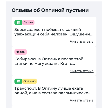
Отзывы об Оптиной пустыни
10
Летом
Здесь должен побывать каждый
уважающий себя человек! Ощущение,
будто находишься дома. Когда
Читать отзыв
молишься там, то чувствуешь, что
заполняется абстрактная...
Летом
Собираюсь в Оптину а после этой
статьи не могу ждать . Кто то
собирается ? если можно
Читать отзыв
договориться и поехать вместе .
Большое большое спасибо Ольге за...
10
Осенью
Транспорт. В Оптину лучше ехать
одной, а не в составе паломническо-
туристической группы. Появится
Читать отзыв
гораздо больше времени для того,
чтобы почувствовать...