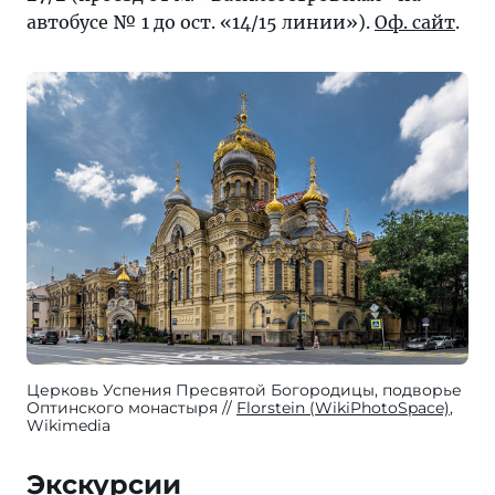
автобусе № 1 до ост. «14/15 линии»).
Оф. сайт
.
Церковь Успения Пресвятой Богородицы, подворье
Оптинского монастыря
Florstein (WikiPhotoSpace)
,
Wikimedia
Экскурсии