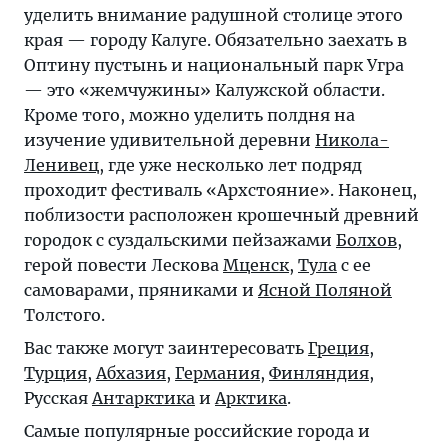
уделить внимание радушной столице этого
края — городу Калуге. Обязательно заехать в
Оптину пустынь
и национальный парк Угра
— это «жемчужины» Калужской области.
Кроме того, можно уделить полдня на
изучение удивительной деревни
Никола-
Ленивец
, где уже несколько лет подряд
проходит фестиваль «Архстояние». Наконец,
поблизости расположен крошечный древний
городок c суздальскими пейзажами
Болхов
,
герой повести Лескова
Мценск
,
Тула
с ее
самоварами, пряниками и
Ясной Поляной
Толстого.
Вас также могут заинтересовать
Греция
,
Турция
,
Абхазия
,
Германия
,
Финляндия
,
Русская
Антарктика
и
Арктика
.
Самые популярные российские города и