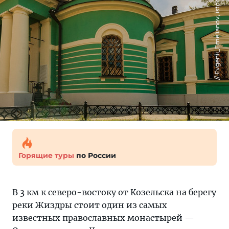
Evgenii_Emelianov, istock
Горящие туры
по России
В 3 км к северо-востоку от Козельска на берегу
реки Жиздры стоит один из самых
известных православных монастырей —