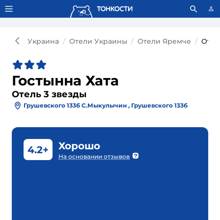
Тонкости используют сookie-файлы.
Что это значит?
Украина
Отели Украины
Отели Яремче
Отел
Гостынна Хата
Отель 3 звезды
Грушевского 133б С.Мыкулычин , Грушевского 133б
Хорошо
4.2+
На основании отзывов