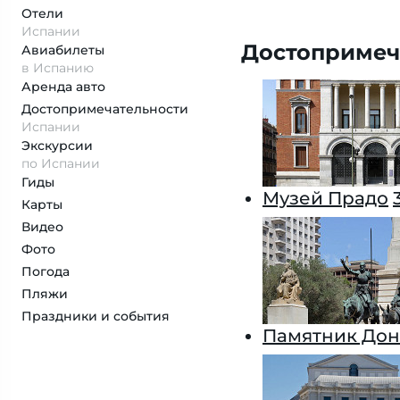
Отели
Испании
Достопримеч
Авиабилеты
в Испанию
Аренда авто
Достопримеча­тельности
Испании
Экскурсии
по Испании
Гиды
Музей Прадо
Карты
Видео
Фото
Погода
Пляжи
Праздники и события
Памятник Дон