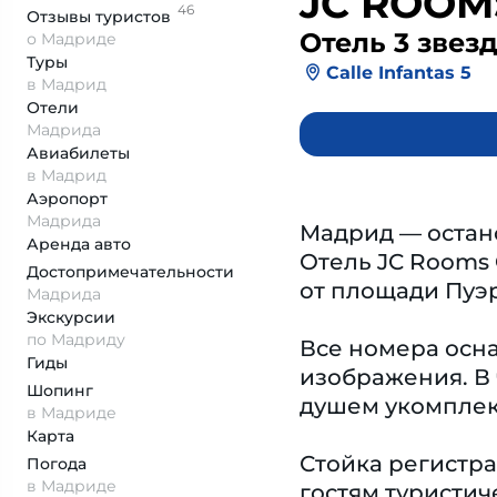
JC ROOM
46
Отзывы
туристов
Отель 3 звез
о Мадриде
Туры
Calle Infantas 5
в Мадрид
Отели
Мадрида
Авиабилеты
в Мадрид
Аэропорт
Мадрида
Мадрид — остано
Аренда авто
Отель JC Rooms 
Достопримеча­тельности
от площади Пуэр
Мадрида
Экскурсии
по Мадриду
Все номера осн
Гиды
изображения. В 
Шопинг
душем укомплек
в Мадриде
Карта
Стойка регистра
Погода
в Мадриде
гостям туристи