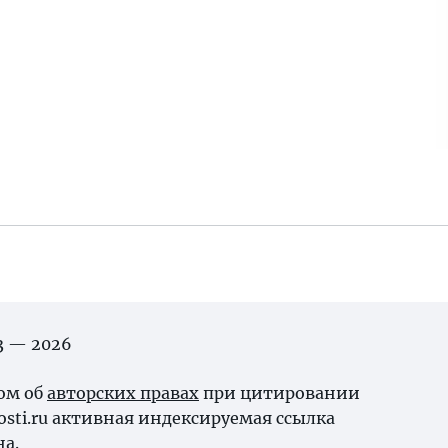
03 — 2026
ном об
авторских правах
при цитировании
osti.ru активная индексируемая ссылка
на.