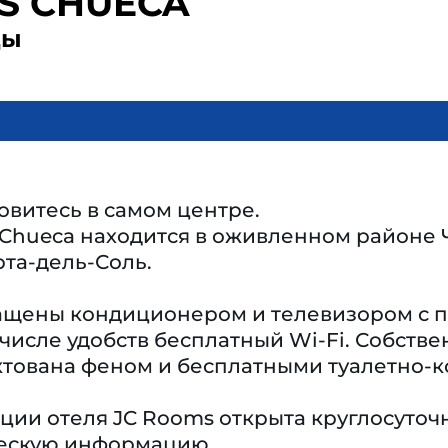
S CHUECA
ды
витесь в самом центре.
Chueca находится в оживленном районе Чу
та-дель-Соль.
ащены кондиционером и телевизором с п
числе удобств бесплатный Wi-Fi. Собстве
тована феном и бесплатными туалетно-
ции отеля JC Rooms открыта круглосуточ
ческую информацию.