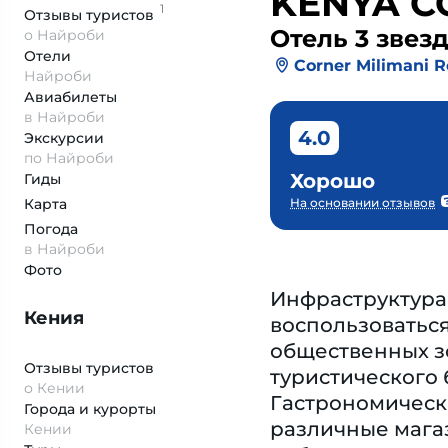
KENYA C
1
Отзывы
туристов
Отель 3 звез
о Найроби
Отели
Corner Milimani 
Найроби
Авиабилеты
в Найроби
4.0
Экскурсии
по Найроби
Хорошо
Гиды
Карта
На основании отзывов
Погода
в Найроби
Фото
Инфраструктура
Кения
воспользоваться
общественных зо
Отзывы туристов
туристического 
о Кении
Гастрономически
Города и курорты
различные магаз
Кении