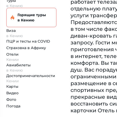
Туры
работает телеза
в Кению
отдельную плату
услуги трансфер
Горящие туры
в Кению
Предоставляются
в том числе фак
Виза
диван-кровать 
в Кению
ПЦР и тесты на COVID
запросу. Гости 
Страховка
в Африку
приготовления ч
Отели
в интернет, тел
Кении
комфорта. Вы та
Авиабилеты
душ. Вас пораду
в Кению
Достопримеча­тельности
ограниченными 
Кении
размещение в с
Карты
спортивных пред
Видео
прекрасные виды
Фото
восстановить си
Погода
карточки Отель 