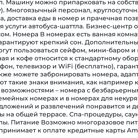
л. Машину можно припарковать на собств
). Многоязычный персонал, круглосуточн
а, доставка еды в номер и прачечная поз
 услуги автобуса-шаттла. Бизнес-центр
сом. Номера В номерах есть ванная комна
гарантируют крепкий сон. Дополнительны
могут пользоваться сейфом, мини-баром и
ая и кофе относится к стандартному обор
ефон, телевизор и WiFi (бесплатно), гар
кже можете забронировать номера, адапт
ют такие знаки внимания, как например 
возможностями – номера с безбарьерны
емейных номерах и в номерах для некуря
ложений и развлечений понравится и де
 на общей террасе. Спа-процедуры, сауна
лы. Питание Возможно многоразовое пит
принимает к оплате кредитные карты Ameri