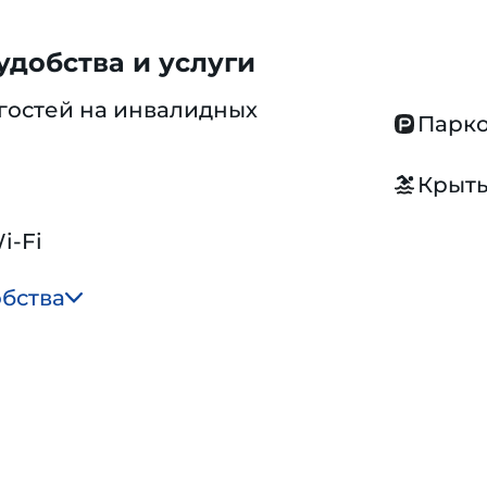
добства и услуги
гостей на инвалидных
Парко
Крыты
i-Fi
обства