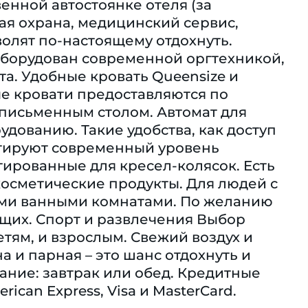
енной автостоянке отеля (за
ая охрана, медицинский сервис,
волят по-настоящему отдохнуть.
 оборудован современной оргтехникой,
та. Удобные кровать Queensize и
е кровати предоставляются по
 письменным столом. Автомат для
удованию. Такие удобства, как доступ
антируют современный уровень
ированные для кресел-колясок. Eсть
косметические продукты. Для людей с
ми ванными комнатами. По желанию
щих. Спорт и развлечения Выбор
тям, и взрослым. Свежий воздух и
 и парная – это шанс отдохнуть и
ание: завтрак или обед. Кредитные
can Express, Visa и MasterCard.