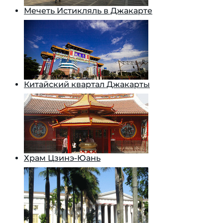
Мечеть Истикляль в Джакарте
Китайский квартал Джакарты
Храм Цзинэ-Юань