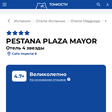
Тонкости используют сookie-файлы.
Что это значит?
Испания
Отели Испании
Отели Мадрида
Оте
PESTANA PLAZA MAYOR
Отель 4 звезды
Calle Imperial 8
Великолепно
4.7+
На основании отзывов