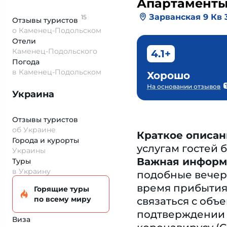
Апартамент
Зарванская 9 Кв 
15
Отзывы
туристов
о Каменец-Подольском
Отели
Каменец-Подольского
4.1+
Погода
в Каменец-Подольском
Хорошо
На основании отзывов
Украина
Отзывы туристов
об Украине
Краткое описан
Города и курорты
услугам гостей 
Украины
Важная информ
Туры
в Украину
подобные вечер
время прибытия
Горящие туры
по всему миру
связаться с об
подтверждении б
Виза