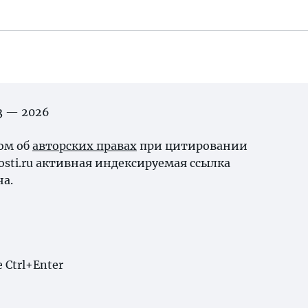
03 — 2026
ном об
авторских правах
при цитировании
osti.ru активная индексируемая ссылка
на.
Ctrl+Enter