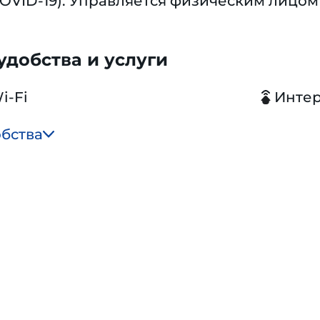
OVID-19). Управляется физическим лицом
добства и услуги
i-Fi
Инте
обства