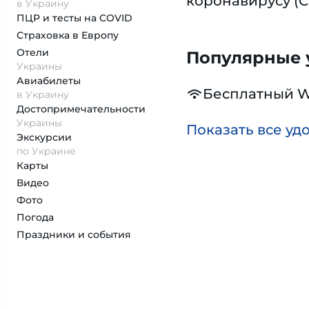
коронавирусу (C
в Украину
ПЦР и тесты на COVID
Страховка
в Европу
Отели
Популярные у
Украины
Авиабилеты
Бесплатный W
в Украину
Достопримеча­тельности
Украины
Показать все уд
Экскурсии
по Украине
Карты
Видео
Фото
Погода
Праздники и события