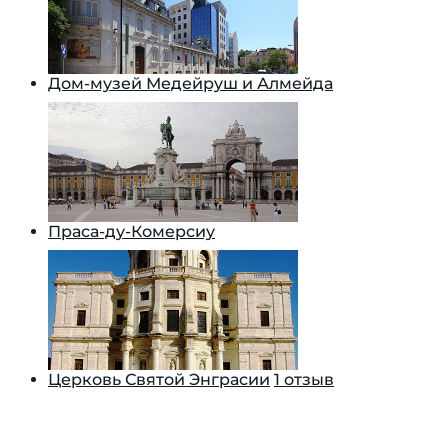
Дом-музей Медейруш и Алмейда
Праса-ду-Комерсиу
Церковь Святой Энграсии
1 отзыв