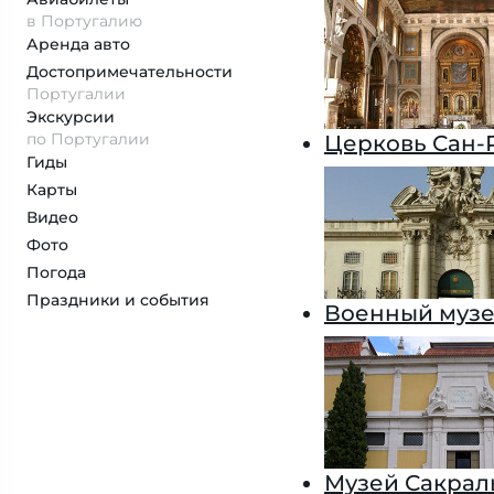
в Португалию
Аренда авто
Достопримеча­тельности
Португалии
Экскурсии
по Португалии
Церковь Сан-
Гиды
Карты
Видео
Фото
Погода
Праздники и события
Военный музе
Музей Сакраль