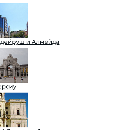
дейруш и Алмейда
ерсиу