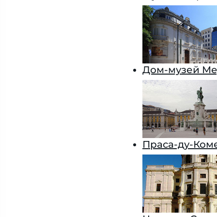
Дом-музей Ме
Праса-ду-Ком