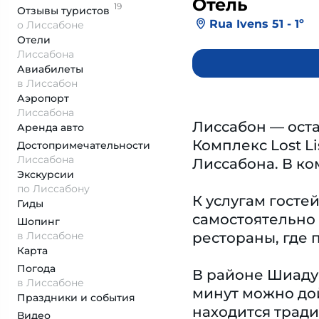
Отель
19
Отзывы
туристов
Rua Ivens 51 - 1º
о Лиссабоне
Отели
Лиссабона
Авиабилеты
в Лиссабон
Аэропорт
Лиссабона
Лиссабон — оста
Аренда авто
Комплекс Lost L
Достопримеча­тельности
Лиссабона
Лиссабона. В ко
Экскурсии
по Лиссабону
К услугам госте
Гиды
самостоятельно 
Шопинг
в Лиссабоне
рестораны, где 
Карта
Погода
В районе Шиаду 
в Лиссабоне
минут можно дой
Праздники и события
находится трад
Видео