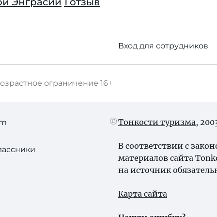
ой Энграсии
1 отзыв
Вход для сотрудников
озрастное ограничение
16+
Тонкости туризма
, 20
am
В соответствии с зако
лассники
материалов сайта Tonk
на источник обязатель
Карта сайта