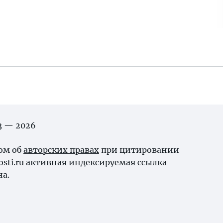
03 — 2026
ном об
авторских правах
при цитировании
osti.ru активная индексируемая ссылка
на.