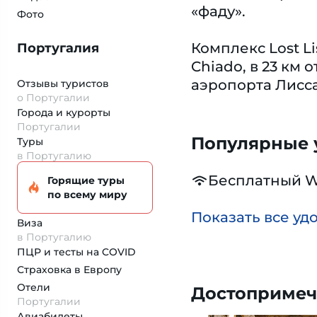
«фаду».
Фото
Комплекс Lost Li
Португалия
Chiado, в 23 км
аэропорта Лисса
Отзывы туристов
о Португалии
Города и курорты
Португалии
Популярные у
Туры
в Португалию
Бесплатный W
Горящие туры
по всему миру
Показать все уд
Виза
в Португалию
ПЦР и тесты на COVID
Страховка
в Европу
Отели
Достопримеч
Португалии
Авиабилеты