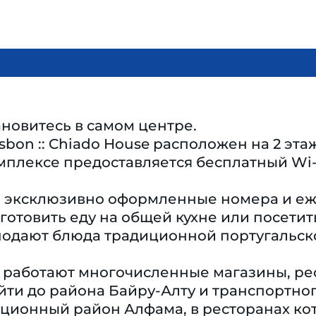
новитесь в самом центре.
isbon :: Chiado House расположен на 2 эт
мплексе предоставляется бесплатный Wi-
й эксклюзивно оформленные номера и еже
готовить еду на общей кухне или посет
подают блюда традиционной португальско
работают многочисленные магазины, рест
ти до района Байру-Алту и транспортного
иционный район Алфама, в ресторанах ко