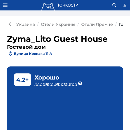
Тонкости используют сookie-файлы.
Что это значит?
Украина
Отели Украины
Отели Яремче
Гост
Zyma_Lito Guest House
Гостевой дом
Вулиця Ковпака 11 А
Хорошо
4.2+
На основании отзывов