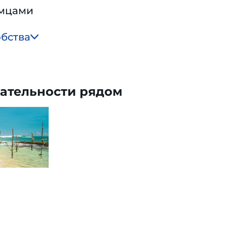
омцами
обства
ательности рядом