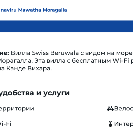
anaviru Mawatha Moragalla
ие:
Вилла Swiss Beruwala с видом на море
Морагалла. Эта вилла с бесплатным Wi-Fi 
ама Канде Вихара.
добства и услуги
территории
Вело
i-Fi
Инте