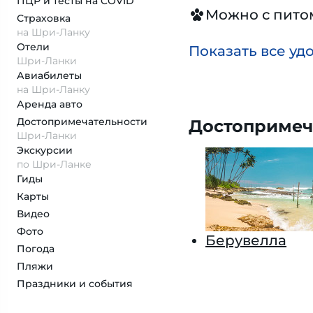
ПЦР и тесты на COVID
Можно с пит
Страховка
на Шри-Ланку
Отели
Показать все уд
Шри-Ланки
Авиабилеты
на Шри-Ланку
Аренда авто
Достопримеча­тельности
Достопримеч
Шри-Ланки
Экскурсии
по Шри-Ланке
Гиды
Карты
Видео
Фото
Берувелла
Погода
Пляжи
Праздники и события