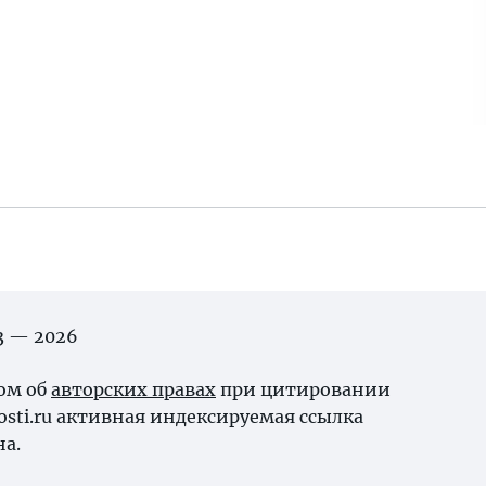
03 — 2026
ном об
авторских правах
при цитировании
osti.ru активная индексируемая ссылка
на.