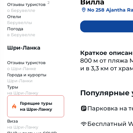
Вилла
2
Отзывы
туристов
No 258 Ajantha R
о Берувелле
Отели
Берувеллы
Погода
в Берувелле
Шри-Ланка
Краткое описан
800 м от пляжа 
Отзывы туристов
и в 3,3 км от хр
о Шри-Ланке
Города и курорты
Шри-Ланки
Туры
Популярные у
на Шри-Ланку
Горящие туры
Парковка на 
на Шри-Ланку
Виза
Бесплатный W
на Шри-Ланку