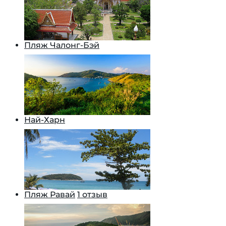
Пляж Чалонг-Бэй
Най-Харн
Пляж Равай
1 отзыв