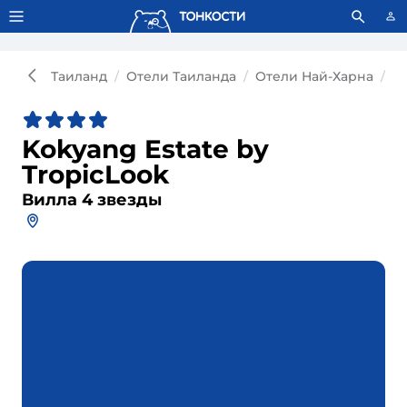
Тонкости используют сookie-файлы.
Что это значит?
Таиланд
Отели Таиланда
Отели Най-Харна
Ви
Kokyang Estate by
TropicLook
Вилла 4 звезды