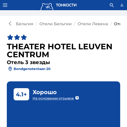
Тонкости используют сookie-файлы.
Что это значит?
Бельгия
Отели Бельгии
Отели Левена
Отель
THEATER HOTEL LEUVEN
CENTRUM
Отель 3 звезды
Bondgenotenlaan 20
Хорошо
4.1+
На основании отзывов