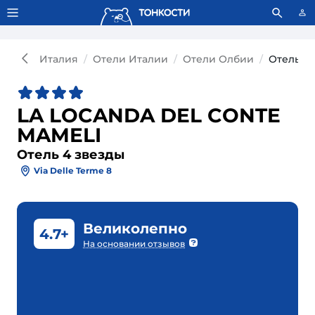
Тонкости используют сookie-файлы.
Что это значит?
Италия
Отели Италии
Отели Олбии
Отель L
LA LOCANDA DEL CONTE
MAMELI
Отель 4 звезды
Via Delle Terme 8
Великолепно
4.7+
На основании отзывов