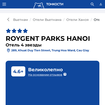
Тонкости используют сookie-файлы.
Что это значит?
Вьетнам
Отели Вьетнама
Отели Ханоя
Отель
ROYGENT PARKS HANOI
Отель 4 звезды
289, Khuat Duy Tien Street, Trung Hoa Ward, Cau Giay
Великолепно
4.6+
На основании отзывов