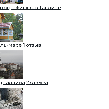
отографиска» в Таллине
аль-маре
1 отзыв
д Таллина
2 отзыва