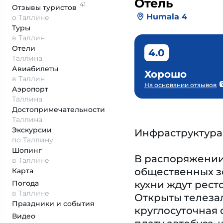
Отель
41
Отзывы
туристов
Humala 4
о Таллине
Туры
в Таллин
Отели
4.0
Таллина
Авиабилеты
Хорошо
в Таллин
На основании отзывов
Аэропорт
Таллина
Достопримеча­тельности
Таллина
Экскурсии
Инфраструктура
по Таллину
Шопинг
В распоряжении 
в Таллине
общественных з
Карта
Погода
кухни ждут рест
в Таллине
Открыты телезал
Праздники и события
круглосуточная 
Видео