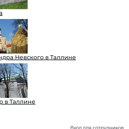
а
ндра Невского в Таллине
р в Таллине
Вход для сотрудников