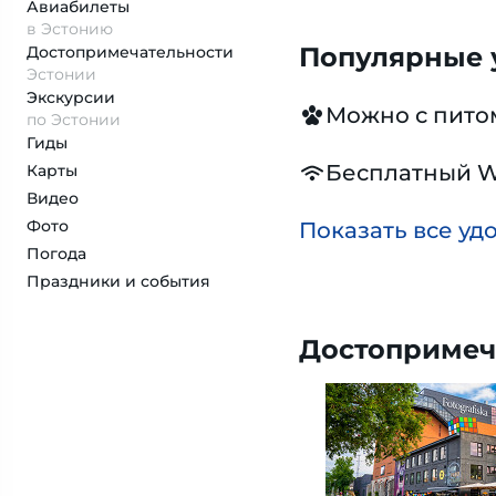
Авиабилеты
в Эстонию
Популярные у
Достопримеча­тельности
Эстонии
Экскурсии
Можно с пит
по Эстонии
Гиды
Бесплатный W
Карты
Видео
Фото
Показать все уд
Погода
Праздники и события
Достопримеч