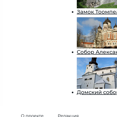
Замок Тоомпе
Собор Алекса
Домский собо
О проекте
Редакция