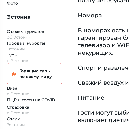
плату автобуса-
Фото
Номера
Эстония
В номерах есть 
Отзывы туристов
гарантирован бл
об Эстонии
Города и курорты
телевизор и WiF
Эстонии
некурящих.
Туры
в Эстонию
Спорт и развле
Горящие туры
по всему миру
Свежий воздух и
Виза
в Эстонию
Питание
ПЦР и тесты на COVID
Страховка
Гости могут вы
в Эстонию
Отели
включает диети
Эстонии