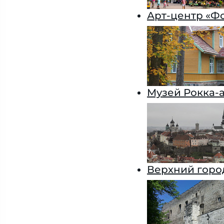
Арт-центр «Ф
Музей Рокка-
Верхний горо