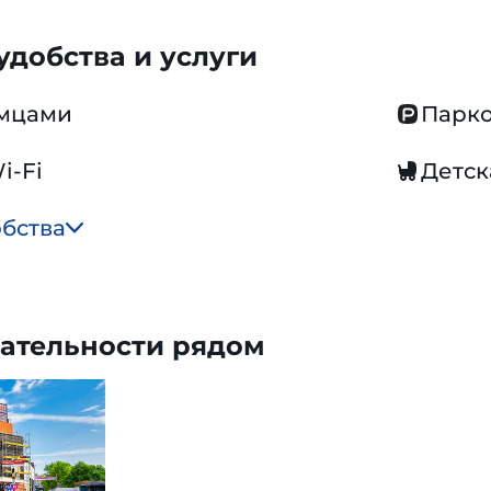
добства и услуги
омцами
Парко
i-Fi
Детск
обства
ательности рядом