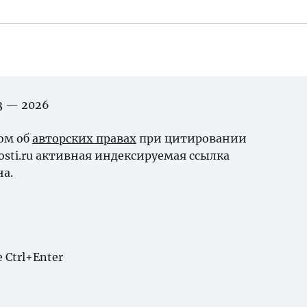
03 — 2026
ном об
авторских правах
при цитировании
osti.ru активная индексируемая ссылка
на.
Ctrl+Enter