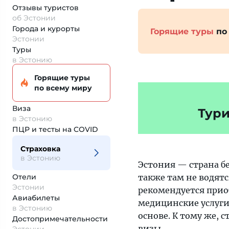
Отзывы туристов
об Эстонии
Города и курорты
Горящие туры
по
Эстонии
Туры
в Эстонию
Горящие туры
по всему миру
Виза
Тури
в Эстонию
ПЦР и тесты на COVID
Страховка
в Эстонию
Эстония — страна бе
Отели
также там не водят
Эстонии
рекомендуется приоб
Авиабилеты
медицинские услуги
в Эстонию
основе. К тому же, 
Достопримеча­тельности
визы
.