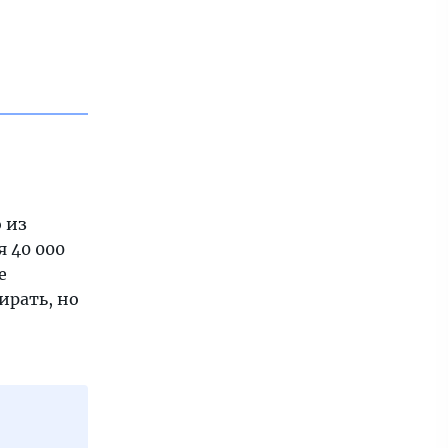
 из
я 40 000
е
ирать, но