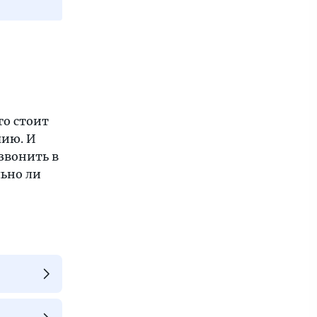
го стоит
пию. И
озвонить в
льно ли