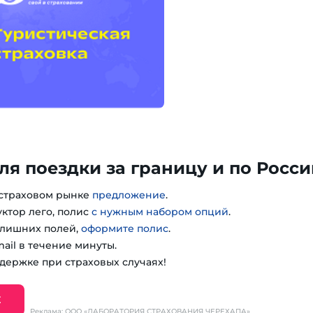
ля поездки за границу и по Росси
 страховом рынке
предложение
.
уктор лего, полис
с нужным набором опций
.
з лишних полей,
оформите полис
.
ail в течение минуты.
держке при страховых случаях!
Е
Реклама: ООО «ЛАБОРАТОРИЯ СТРАХОВАНИЯ ЧЕРЕХАПА»