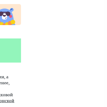
я, а
енее,
аховой
тонской