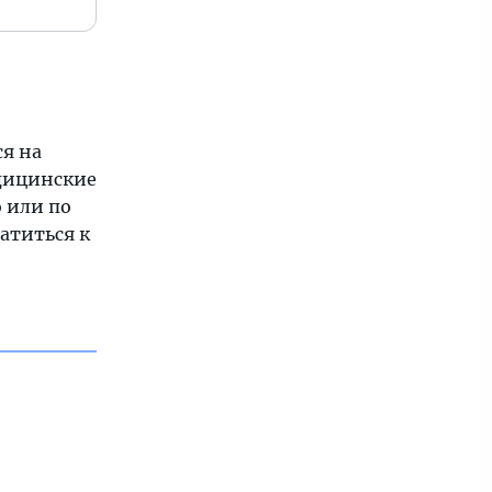
ся на
едицинские
 или по
атиться к