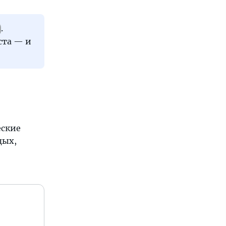
.
ста — и
еские
дых,