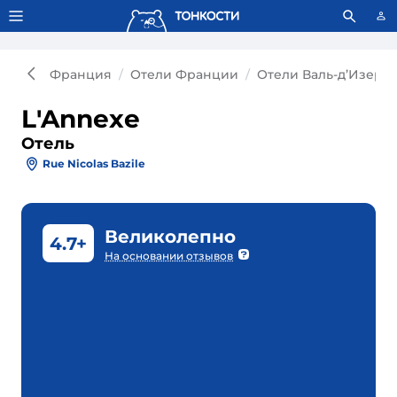
Тонкости используют сookie-файлы.
Что это значит?
Франция
Отели Франции
Отели Валь-д’Изера
L'Annexe
Отель
Rue Nicolas Bazile
Великолепно
4.7+
На основании отзывов