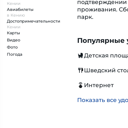
подтверждении 
Кении
проживания. Сбо
Авиабилеты
в Кению
парк.
Достопримеча­тельности
Кении
Карты
Популярные у
Видео
Фото
Погода
Детская площ
Шведский сто
Интернет
Показать все уд