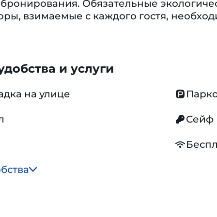
бронирования. Обязательные экологическ
ры, взимаемые с каждого гостя, необхо
добства и услуги
адка на улице
Парко
л
Сейф
Беспл
обства