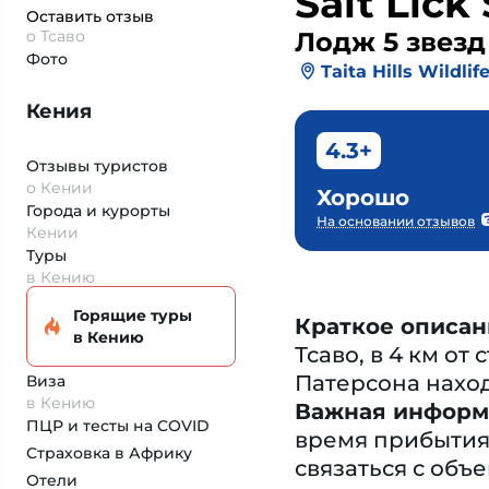
Salt Lick
Оставить отзыв
о Тсаво
Лодж 5 звезд
Фото
Taita Hills Wildli
Кения
4.3+
Отзывы туристов
о Кении
Хорошо
Города и курорты
На основании отзывов
Кении
Туры
в Кению
Горящие туры
Краткое описан
в Кению
Тсаво, в 4 км о
Патерсона находи
Виза
в Кению
Важная информ
ПЦР и тесты на COVID
время прибытия
Страховка
в Африку
связаться с об
Отели