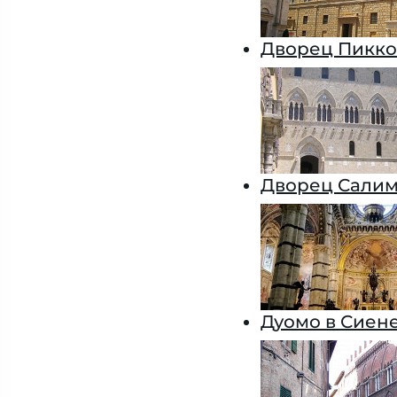
Дворец Пикко
Дворец Салим
Дуомо в Сиен