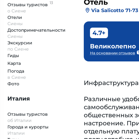
Отель
13
Отзывы
туристов
Via Salicotto 71-73
о Сиене
Отели
Сиены
Достопримеча­тельности
4.7+
Сиены
Экскурсии
Великолепно
по Сиене
На основании отзывов
Гиды
Карта
Погода
в Сиене
Инфраструктура
Фото
Италия
Различные удобс
самообслуживан
Отзывы туристов
общественных зо
об Италии
настроение. При
Города и курорты
отдельную плату
Италии