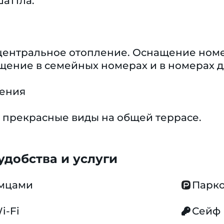
шаттла.
центральное отопление. Оснащение номер
ение в семейных номерах и в номерах д
чения
 прекрасные виды на общей террасе.
добства и услуги
омцами
Парко
i-Fi
Сейф