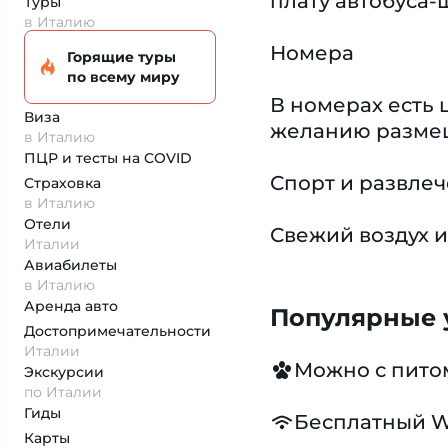
плату автобуса-
Туры
в Италию
Номера
Горящие туры
по всему миру
В номерах есть 
Виза
желанию размещ
в Италию
ПЦР и тесты на COVID
Спорт и развле
Страховка
в Италию
Отели
Свежий воздух и
Италии
Авиабилеты
в Италию
Аренда авто
Популярные у
Достопримеча­тельности
Италии
Можно с пит
Экскурсии
по Италии
Гиды
Бесплатный W
Карты