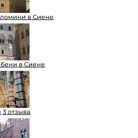
ломини в Сиене
бени в Сиене
е
3 отзыва