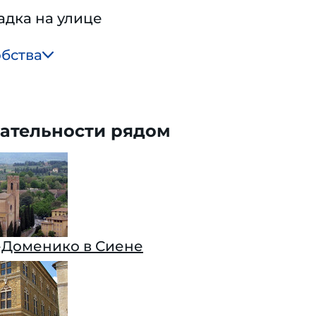
адка на улице
обства
ательности рядом
-Доменико в Сиене