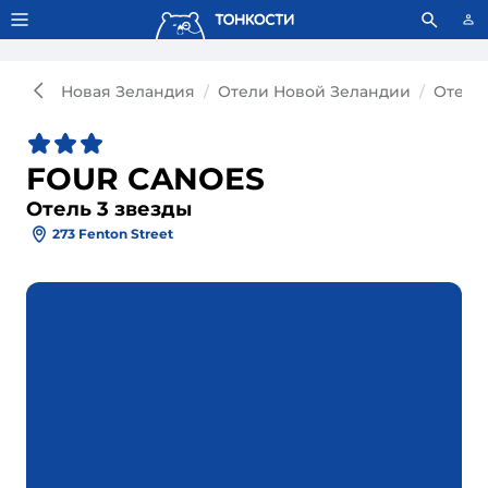
Тонкости используют сookie-файлы.
Что это значит?
Новая Зеландия
Отели Новой Зеландии
Отели
FOUR CANOES
Отель 3 звезды
273 Fenton Street