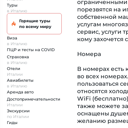
ограниченными в
Туры
порезвятся на и
в Италию
собственной маш
Горящие туры
услугам многояз
по всему миру
сервис, услуги 
Виза
кому захочется 
в Италию
ПЦР и тесты на COVID
Номера
Страховка
в Италию
В номерах есть 
Отели
Италии
во всех номерах
Авиабилеты
пользоваться с
в Италию
относятся холод
Аренда авто
WiFi (бесплатно
Достопримеча­тельности
Италии
также можете з
Экскурсии
оснащены душем 
по Италии
желанию размещ
Гиды