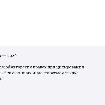
03 — 2026
ном об
авторских правах
при цитировании
osti.ru активная индексируемая ссылка
на.