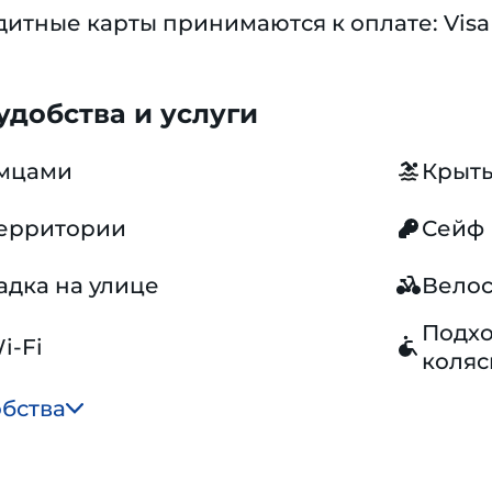
тные карты принимаются к оплате: Visa 
добства и услуги
омцами
Крыты
территории
Сейф
адка на улице
Вело
Подхо
i-Fi
коляс
обства