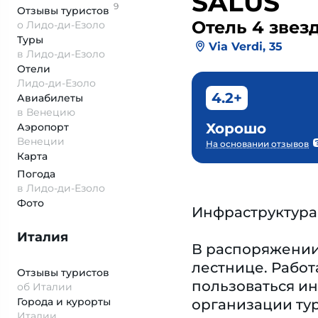
SALUS
9
Отзывы
туристов
Отель 4 звез
о Лидо-ди-Езоло
Туры
Via Verdi, 35
в Лидо-ди-Езоло
Отели
Лидо-ди-Езоло
4.2+
Авиабилеты
в Венецию
Хорошо
Аэропорт
Венеции
На основании отзывов
Карта
Погода
в Лидо-ди-Езоло
Фото
Инфраструктура
Италия
В распоряжении 
лестнице. Работ
Отзывы туристов
пользоваться ин
об Италии
Города и курорты
организации тур
Италии