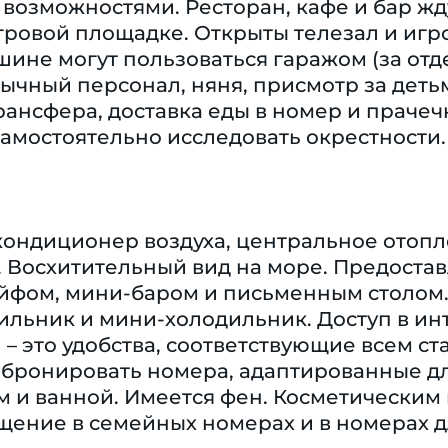
озможностями. Ресторан, кафе и бар жд
гровой площадке. Открыты телезал и иг
ине могут пользоваться гаражом (за отд
ычный персонал, няня, присмотр за дет
трансфера, доставка еды в номер и прачечн
самостоятельно исследовать окрестности.
кондиционер воздуха, центральное отопл
. Восхитительный вид на море. Предостав
ейфом, мини-баром и письменным столом
ильник и мини-холодильник. Доступ в инт
) – это удобства, соответствующие всем 
абронировать номера, адаптированные дл
и ванной. Имеется фен. Косметическим 
ение в семейных номерах и в номерах д