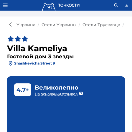
Тонкости используют сookie-файлы.
Что это значит?
Украина
Отели Украины
Отели Трускавца
Го
Villa Kameliya
Гостевой дом 3 звезды
Shashkevicha Street 9
Великолепно
4.7+
На основании отзывов