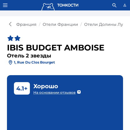
Тонкости используют сookie-файлы.
Что это значит?
Франция
Отели Франции
Отели Долины Луар
IBIS BUDGET AMBOISE
Отель 2 звезды
1, Rue Du Clos Bourget
Хорошо
4.1+
На основании отзывов