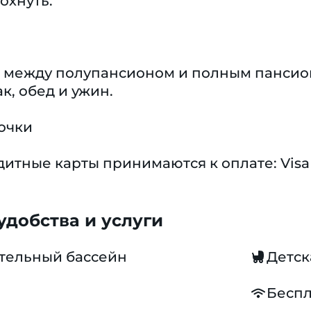
охнуть.
ор между полупансионом и полным панси
к, обед и ужин.
очки
тные карты принимаются к оплате: Visa 
добства и услуги
тельный бассейн
Детск
Беспл