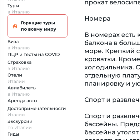
прокат велосип
Туры
в Италию
Номера
Горящие туры
по всему миру
В номерах есть 
Виза
балкона в боль
в Италию
море. Крепкий с
ПЦР и тесты на COVID
кроватки. Кроме
Страховка
холодильника. О
в Италию
отдельную плату
Отели
Италии
планировку и у
Авиабилеты
в Италию
Спорт и развле
Аренда авто
Достопримеча­тельности
Италии
Спорт и развлеч
Экскурсии
бассейны. Пред
по Италии
бассейна утолят
Гиды