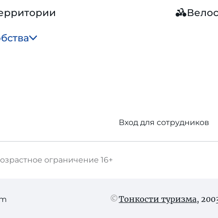
территории
Вело
обства
Вход для сотрудников
озрастное ограничение
16+
Тонкости туризма
, 20
am