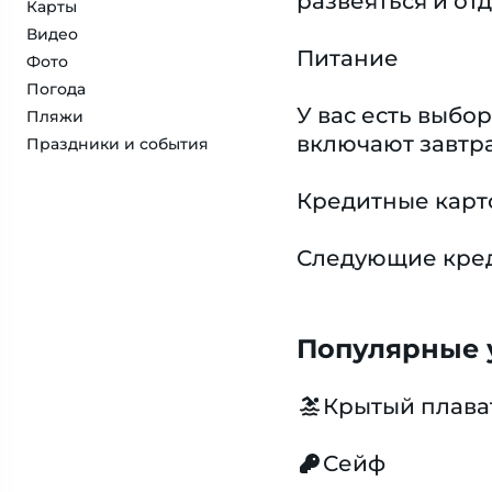
развеяться и отд
Карты
Видео
Питание
Фото
Погода
У вас есть выб
Пляжи
включают завтра
Праздники и события
Кредитные карт
Следующие креди
Популярные у
Крытый плава
Сейф