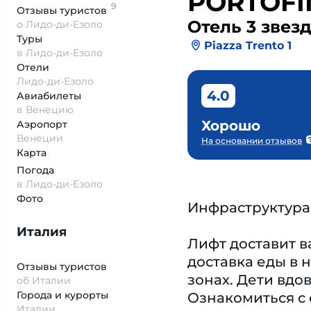
PORTOFI
9
Отзывы
туристов
Отель 3 звез
о Лидо-ди-Езоло
Туры
Piazza Trento 1
в Лидо-ди-Езоло
Отели
Лидо-ди-Езоло
4.0
Авиабилеты
в Венецию
Хорошо
Аэропорт
Венеции
На основании отзывов
Карта
Погода
в Лидо-ди-Езоло
Фото
Инфраструктура
Италия
Лифт доставит ва
доставка еды в 
Отзывы туристов
зонах. Дети вдо
об Италии
Города и курорты
Ознакомиться с 
Италии