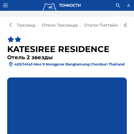
Тонкости используют сookie-файлы.
Что это значит?
Таиланд
Отели Таиланда
Отели Паттайи
Оте
KATESIREE RESIDENCE
Отель 2 звезды
420/14143 Moo 9 Nongprue Banglamung Chonburi Thailand