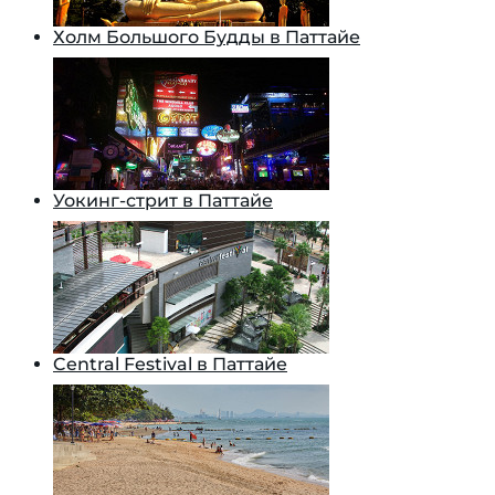
Холм Большого Будды в Паттайе
Уокинг-стрит в Паттайе
Central Festival в Паттайе