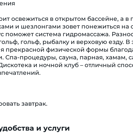
чения
оит освежиться в открытом бассейне, а в
ками и шезлонгами зовет понежиться на с
с поможет система гидромассажа. Разно
ольф, гольф, рыбалку и верховую езду. В
я прекрасной физической формы благодар
и. Спа-процедуры, сауна, парная, хамам, 
Дискотека и ночной клуб – отличный спо
впечатлений.
овать завтрак.
добства и услуги