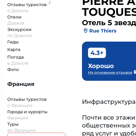
PIERRE 
2
Отзывы
туристов
TOUQUE
о Довиле
Отели
Отель 5 звез
Довиля
Экскурсии
Rue Thiers
по Довилю
Гиды
Карта
4.3+
Погода
в Довиле
Хорошо
Фото
На основании отзывов
Франция
Отзывы туристов
Инфраструктура
о Франции
Города и курорты
Почти все этажи
Франции
Туры
общественных зо
во Францию
ряд услуг и удо