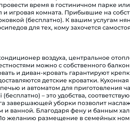
ровести время в гостиничном парке или 
л и игровая комната. Прибывшие на собс
ковкой (бесплатно). К вашим услугам нян
осипедов для тех, кому захочется самосто
кондиционер воздуха, центральное отопле
стностями можно с собственного балкон
вать и диван-кровать гарантируют крепк
доставляются детские кроватки. Кухонна
ечью и автоматом для приготовления чая
i (бесплатно) – это удобства, соответст
уга завершающей уборки позволит наслаж
и ванной. Благодаря фену и банным хал
По желанию размещение в семейных номе