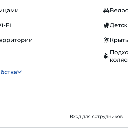
омцами
Вело
i-Fi
Детск
территории
Крыты
Подхо
коляс
обства
Вход для сотрудников