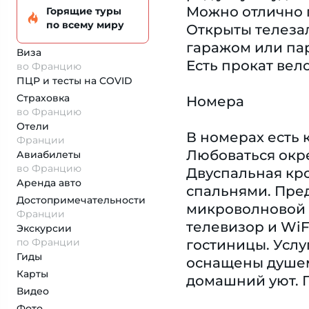
Можно отлично п
Горящие туры
по всему миру
Открыты телеза
гаражом или пар
Виза
Есть прокат вел
во Францию
ПЦР и тесты на COVID
Страховка
Номера
во Францию
Отели
В номерах есть 
Франции
Любоваться окре
Авиабилеты
во Францию
Двуспальная кро
Аренда авто
спальнями. Пре
Достопримеча­тельности
микроволновой п
Франции
телевизор и WiF
Экскурсии
по Франции
гостиницы. Усл
Гиды
оснащены душем 
Карты
домашний уют. 
Видео
Фото