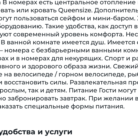
 В номерах есть центральное отопление 
вать или кровать Queensize. Дополнител
могут пользоваться сейфом и мини-баром.
орудованию. Такие удобства, как доступ в
ируют современный уровень комфорта. Не
 В ванной комнате имеется душ. Имеется
– номера с безбарьерными ванными ком
х и в номерах для некурящих. Спорт и р
ивного и здорового образа жизни. Свежи
е на велосипеде / горном велосипеде, рыб
и восстановить силы. Развлекательная 
рослым, так и детям. Питание Гости могу
о забронировать завтрак. При желании 
аказать специальные формы питания.
добства и услуги