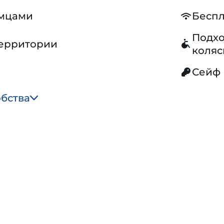
омцами
Беспл
Подхо
территории
коляс
Сейф
обства