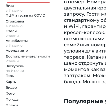
в номер. Номера
Виза
двуспальная кро
в Италию
запросу. Гости 
ПЦР и тесты на COVID
стандартному об
Страховка
и WiFi, гарант
в Италию
Отели
кресел-колясок.
Италии
возможностями 
Авиабилеты
семейных номера
в Италию
условия для акт
Аренда авто
Достопримеча­тельности
террасе. Катани
Италии
шанс отдохнуть 
Экскурсии
моментов как вз
по Италии
завтраком. Можн
Гиды
блюда. Можно з
Карты
Видео
Фото
Погода
Популярные у
Пляжи