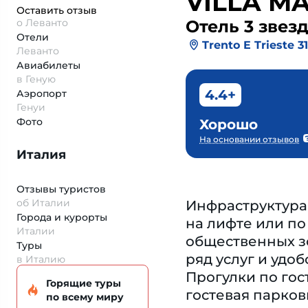
VILLA M
Оставить отзыв
о Леванто
Отель 3 звез
Отели
Trento E Trieste 31
Леванто
Авиабилеты
в Геную
4.4+
Аэропорт
Генуи
Фото
Хорошо
На основании отзывов
Италия
Отзывы туристов
об Италии
Инфраструктура 
Города и курорты
на лифте или по
Италии
общественных зо
Туры
ряд услуг и удо
в Италию
Прогулки по гос
Горящие туры
гостевая парков
по всему миру