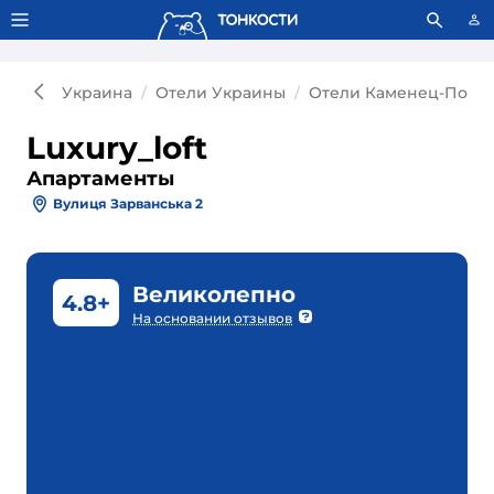
Тонкости используют сookie-файлы.
Что это значит?
Украина
Отели Украины
Отели Каменец-Подол
Luxury_loft
Апартаменты
Вулиця Зарванська 2
Великолепно
4.8+
На основании отзывов