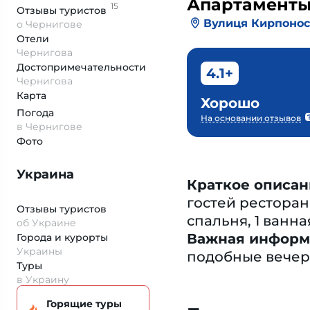
Апартамент
15
Отзывы
туристов
Вулиця Кирпонос
о Чернигове
Отели
Чернигова
Достопримеча­тельности
4.1+
Чернигова
Карта
Хорошо
Погода
На основании отзывов
в Чернигове
Фото
Украина
Краткое описан
гостей ресторан
Отзывы туристов
спальня, 1 ванн
об Украине
Важная информ
Города и курорты
Украины
подобные вечер
Туры
в Украину
Горящие туры