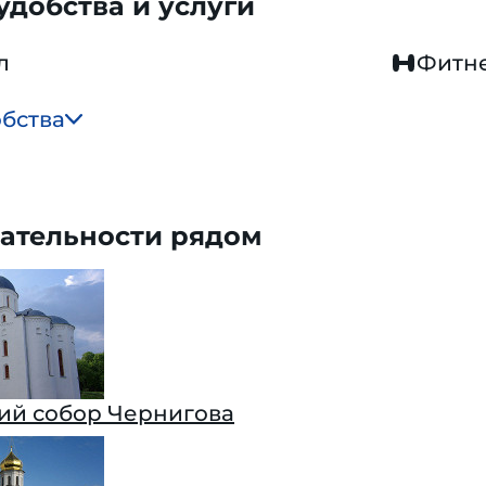
добства и услуги
л
Фитн
обства
ательности рядом
ий собор Чернигова