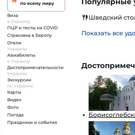
Популярные у
по всему миру
Виза
Шведский сто
в Украину
ПЦР и тесты на COVID
Показать все уд
Страховка
в Европу
Отели
Украины
Авиабилеты
в Украину
Достопримеч
Достопримеча­тельности
Украины
Экскурсии
по Украине
Карты
Видео
Фото
Борисоглебск
Погода
Праздники и события