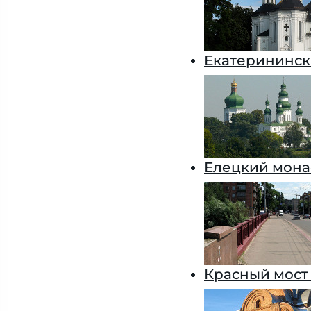
Екатерининск
Елецкий мона
Красный мост