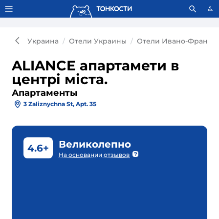
Тонкости используют сookie-файлы.
Что это значит?
Украина
Отели Украины
Отели Ивано-Франко
ALIANCE апартамети в
центрі міста.
Апартаменты
3 Zaliznychna St, Apt. 35
Великолепно
4.6+
На основании отзывов