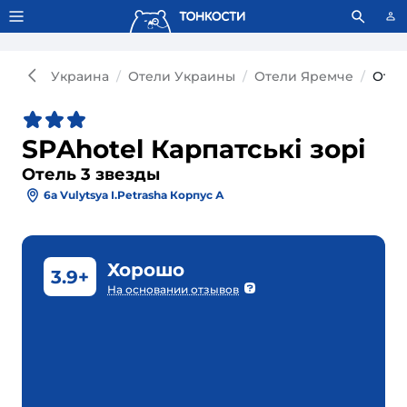
Тонкости используют сookie-файлы.
Что это значит?
Украина
Отели Украины
Отели Яремче
Отел
SPAhotel Карпатські зорі
Отель 3 звезды
6a Vulytsya I.petrasha Корпус А
Хорошо
3.9+
На основании отзывов