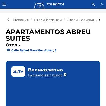
Тонкости используют сookie-файлы.
Что это значит?
Испания
Отели Испании
Отели Севильи
Оте
APARTAMENTOS ABREU
SUITES
Отель
Calle Rafael González Abreu, 3
Великолепно
4.7+
На основании отзывов