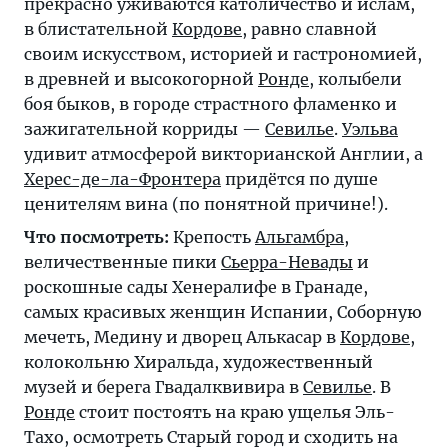
прекрасно уживаются католичество и ислам,
в блистательной
Кордове
, равно славной
своим искусством, историей и гастрономией,
в древней и высокогорной
Ронде
, колыбели
боя быков, в городе страстного фламенко и
зажигательной корриды —
Севилье
.
Уэльва
удивит атмосферой викторианской Англии, а
Херес-де-ла-Фронтера
придётся по душе
ценителям вина (по понятной причине!).
Что посмотреть:
Крепость
Альгамбра
,
величественные пики
Сьерра-Невады
и
роскошные сады Хенералифе в Гранаде,
самых красивых женщин Испании, Соборную
мечеть, Медину и дворец Алькасар в
Кордове
,
колокольню Хиральда, художественный
музей и берега Гвадалквивира в
Севилье
. В
Ронде
стоит постоять на краю ущелья Эль-
Тахо, осмотреть Старый город и сходить на