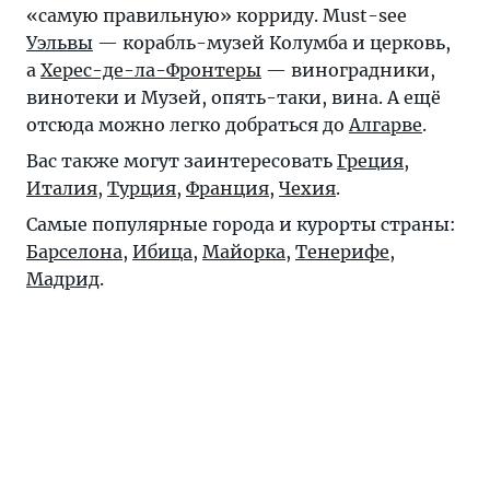
«самую правильную» корриду. Must-see
Уэльвы
— корабль-музей Колумба и церковь,
а
Херес-де-ла-Фронтеры
— виноградники,
винотеки и Музей, опять-таки, вина. А ещё
отсюда можно легко добраться до
Алгарве
.
Вас также могут заинтересовать
Греция
,
Италия
,
Турция
,
Франция
,
Чехия
.
Самые популярные города и курорты страны:
Барселона
,
Ибица
,
Майорка
,
Тенерифе
,
Мадрид
.