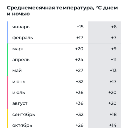
Cреднемесячная температура, °C днем
и ночью
янв
арь
+15
+6
фев
раль
+17
+7
мар
т
+20
+9
апр
ель
+24
+11
май
+27
+13
июн
ь
+32
+17
июл
ь
+36
+20
авг
уст
+36
+20
сен
тябрь
+32
+18
окт
ябрь
+26
+14