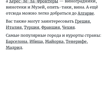
а
Херес-де-ла-Фронтеры
— виноградники,
винотеки и Музей, опять-таки, вина. А ещё
отсюда можно легко добраться до
Алгарве
.
Вас также могут заинтересовать
Греция
,
Италия
,
Турция
,
Франция
,
Чехия
.
Самые популярные города и курорты страны:
Барселона
,
Ибица
,
Майорка
,
Тенерифе
,
Мадрид
.