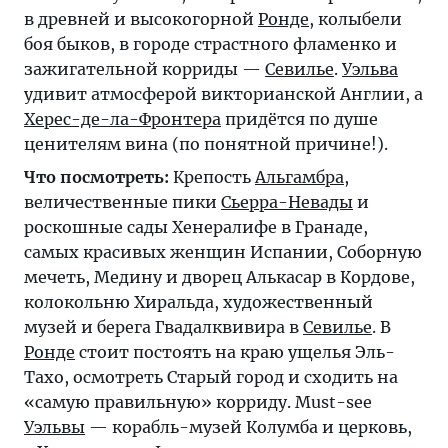
в древней и высокогорной
Ронде
, колыбели
боя быков, в городе страстного фламенко и
зажигательной корриды —
Севилье
.
Уэльва
удивит атмосферой викторианской Англии, а
Херес-де-ла-Фронтера
придётся по душе
ценителям вина (по понятной причине!).
Что посмотреть:
Крепость
Альгамбра
,
величественные пики
Сьерра-Невады
и
роскошные сады Хенералифе в Гранаде,
самых красивых женщин Испании, Соборную
мечеть, Медину и дворец Алькасар в
Кордове
,
колокольню Хиральда, художественный
музей и берега Гвадалквивира в
Севилье
. В
Ронде
стоит постоять на краю ущелья Эль-
Тахо, осмотреть Старый город и сходить на
«самую правильную» корриду. Must-see
Уэльвы
— корабль-музей Колумба и церковь,