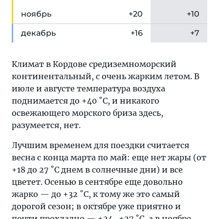
ноя
брь
+20
+10
дек
абрь
+16
+7
Климат в Кордове средиземноморский
континентальный, с очень жарким летом. В
июле и августе температура воздуха
поднимается до +40 ˚С, и никакого
освежающего морского бриза здесь,
разумеется, нет.
Лучшим временем для поездки считается
весна с конца марта по май: еще нет жары (от
+18 до 27 ˚С днем в солнечные дни) и все
цветет. Осенью в сентябре еще довольно
жарко — до +32 ˚С, к тому же это самый
дорогой сезон; в октябре уже приятно и
почти прохладно — +24...+27 ˚С, а в ноябре