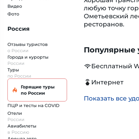
Хорошая транспо
Видео
любую точку гор
Фото
Ометьевский лес
ресторанов.
Россия
Отзывы туристов
Популярные у
о России
Города и курорты
России
Бесплатный W
Туры
по России
Интернет
Горящие туры
по России
Показать все уд
ПЦР и тесты на COVID
Отели
России
Авиабилеты
в Россию
Аренда авто