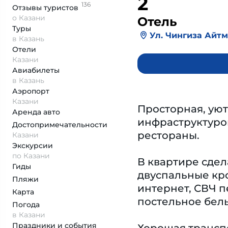
2
136
Отзывы
туристов
о Казани
Отель
Туры
Ул. Чингиза Айтма
в Казань
Отели
Казани
Авиабилеты
в Казань
Аэропорт
Казани
Просторная, уют
Аренда авто
инфраструктурой
Достопримеча­тельности
рестораны.
Казани
Экскурсии
по Казани
В квартире сдел
Гиды
двуспальные кро
Пляжи
интернет, СВЧ п
Карта
постельное бель
Погода
в Казани
Праздники и события