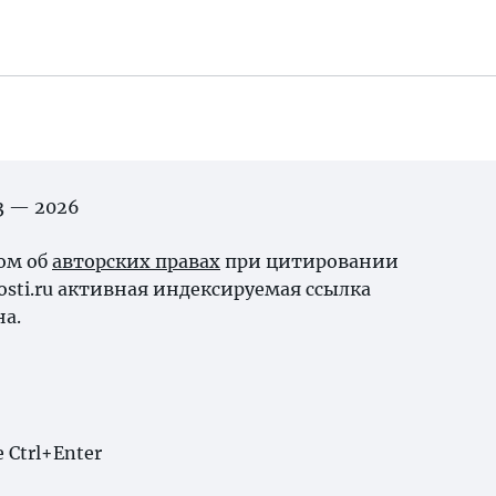
03 — 2026
ном об
авторских правах
при цитировании
osti.ru активная индексируемая ссылка
на.
Ctrl+Enter