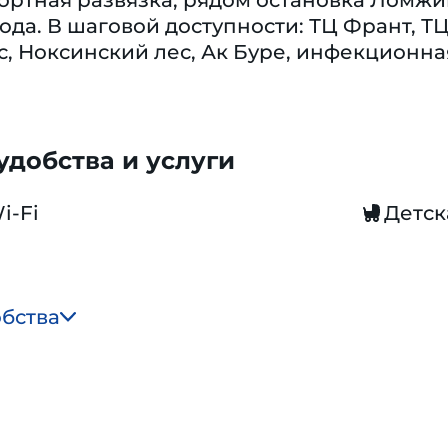
ртная развязка, рядом остановка Ломжин
ода. В шаговой доступности: ТЦ Франт, Т
, Ноксинский лес, Ак Буре, инфекционна
добства и услуги
i-Fi
Детск
обства