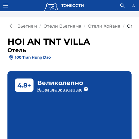
Тонкости используют сookie-файлы.
Что это значит?
Вьетнам
Отели Вьетнама
Отели Хойана
Отел
HOI AN TNT VILLA
Отель
100 Tran Hung Dao
Великолепно
4.8+
На основании отзывов