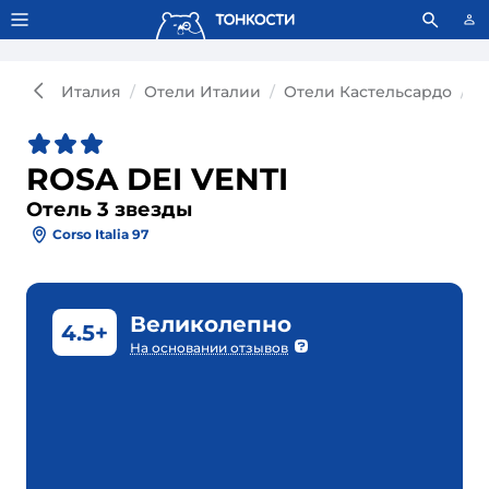
Тонкости используют сookie-файлы.
Что это значит?
Италия
Отели Италии
Отели Кастельсардо
О
ROSA DEI VENTI
Отель 3 звезды
Corso Italia 97
Великолепно
4.5+
На основании отзывов